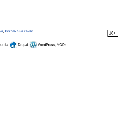
ка
,
Реклама на сайте
18+
omla,
Drupal,
WordPress, MODx.